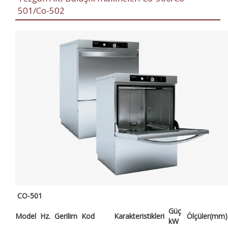
501/Co-502
CO-501
Güç
Model
Hz.
Gerilim
Kod
Karakteristikleri
Ölçüler(mm)
kW