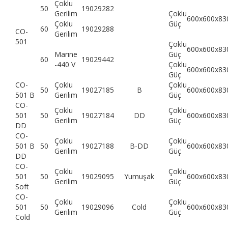
Çoklu
50
19029282
Gerilim
Çoklu
600x600x83
Çoklu
Güç
60
19029288
CO-
Gerilim
501
Çoklu
600x600x83
Marıne
Güç
60
19029442
-440 V
Çoklu
600x600x83
Güç
CO-
Çoklu
Çoklu
50
19027185
B
600x600x83
501 B
Gerilim
Güç
CO-
Çoklu
Çoklu
501
50
19027184
DD
600x600x83
Gerilim
Güç
DD
CO-
Çoklu
Çoklu
501 B
50
19027188
B-DD
600x600x83
Gerilim
Güç
DD
CO-
Çoklu
Çoklu
501
50
19029095
Yumuşak
600x600x83
Gerilim
Güç
Soft
CO-
Çoklu
Çoklu
501
50
19029096
Cold
600x600x83
Gerilim
Güç
Cold