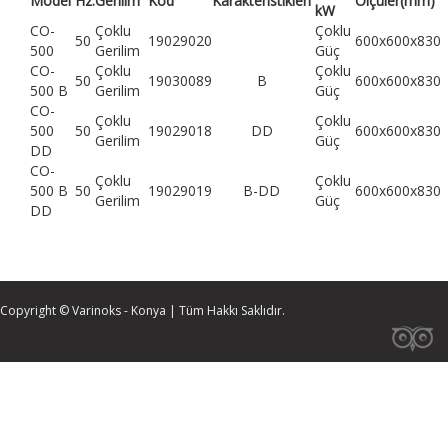
Model
Hz.
Gerilim
Kod
Karakteristikleri
Ölçüler(mm)
kW
CO-
Çoklu
Çoklu
50
19029020
600x600x830
500
Gerilim
Güç
CO-
Çoklu
Çoklu
50
19030089
B
600x600x830
500 B
Gerilim
Güç
CO-
Çoklu
Çoklu
500
50
19029018
DD
600x600x830
Gerilim
Güç
DD
CO-
Çoklu
Çoklu
500 B
50
19029019
B-DD
600x600x830
Gerilim
Güç
DD
Copyright © Varinoks - Konya | Tüm Hakkı Saklıdır.