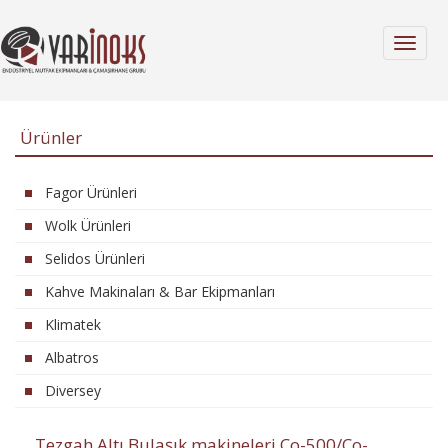
MENÜ
Ürünler
Fagor Ürünleri
Wolk Ürünleri
Selidos Ürünleri
Kahve Makinaları & Bar Ekipmanları
Klimatek
Albatros
Diversey
Tezgah Altı Bulaşık makineleri Co-500/Co-