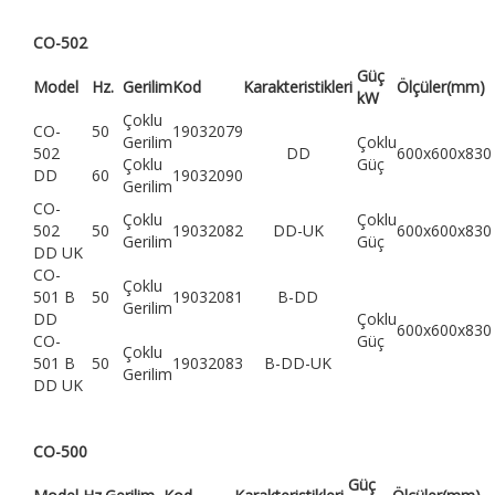
CO-502
Güç
Model
Hz.
Gerilim
Kod
Karakteristikleri
Ölçüler(mm)
kW
Çoklu
CO-
50
19032079
Gerilim
Çoklu
502
DD
600x600x830
Çoklu
Güç
DD
60
19032090
Gerilim
CO-
Çoklu
Çoklu
502
50
19032082
DD-UK
600x600x830
Gerilim
Güç
DD UK
CO-
Çoklu
501 B
50
19032081
B-DD
Gerilim
DD
Çoklu
600x600x830
CO-
Güç
Çoklu
501 B
50
19032083
B-DD-UK
Gerilim
DD UK
CO-500
Güç