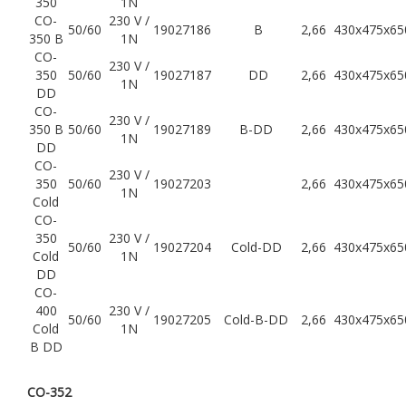
350
1N
CO-
230 V /
50/60
19027186
B
2,66
430x475x65
350 B
1N
CO-
230 V /
350
50/60
19027187
DD
2,66
430x475x65
1N
DD
CO-
230 V /
350 B
50/60
19027189
B-DD
2,66
430x475x65
1N
DD
CO-
230 V /
350
50/60
19027203
2,66
430x475x65
1N
Cold
CO-
350
230 V /
50/60
19027204
Cold-DD
2,66
430x475x65
Cold
1N
DD
CO-
400
230 V /
50/60
19027205
Cold-B-DD
2,66
430x475x65
Cold
1N
B DD
CO-352