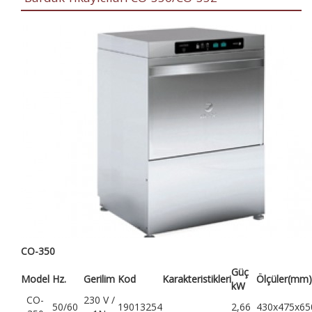
CO-350
Güç
Model
Hz.
Gerilim
Kod
Karakteristikleri
Ölçüler(mm)
kW
CO-
230 V /
50/60
19013254
2,66
430x475x65