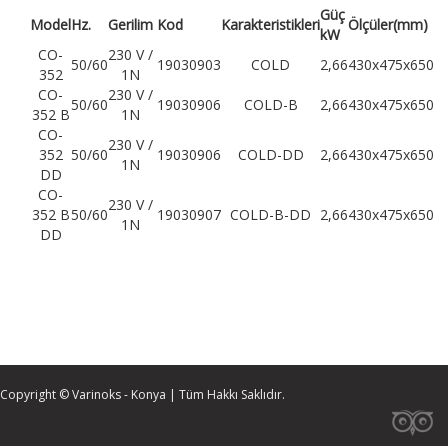
Güç
Model
Hz.
Gerilim
Kod
Karakteristikleri
Ölçüler(mm)
kW
CO-
230 V /
50/60
19030903
COLD
2,66
430x475x650
352
1N
CO-
230 V /
50/60
19030906
COLD-B
2,66
430x475x650
352 B
1N
CO-
230 V /
352
50/60
19030906
COLD-DD
2,66
430x475x650
1N
DD
CO-
230 V /
352 B
50/60
19030907
COLD-B-DD
2,66
430x475x650
1N
DD
Copyright © Varinoks - Konya | Tüm Hakkı Saklıdır.